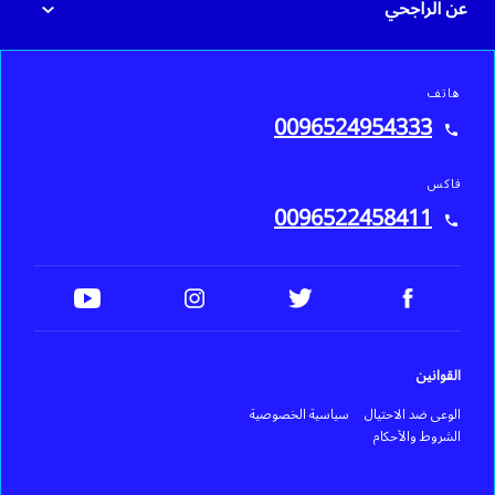
عن الراجحي
هاتف
0096524954333
فاكس
0096522458411
القوانين
الوعي ضد الاحتيال
سياسية الخصوصية
الشروط والأحكام